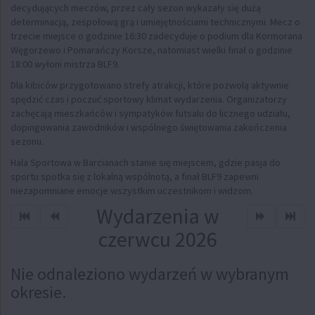
decydujących meczów, przez cały sezon wykazały się dużą
determinacją, zespołową grą i umiejętnościami technicznymi. Mecz o
trzecie miejsce o godzinie 16:30 zadecyduje o podium dla Kormorana
Węgorzewo i Pomarańczy Korsze, natomiast wielki finał o godzinie
18:00 wyłoni mistrza BLF9.
Dla kibiców przygotowano strefy atrakcji, które pozwolą aktywnie
spędzić czas i poczuć sportowy klimat wydarzenia. Organizatorzy
zachęcają mieszkańców i sympatyków futsalu do licznego udziału,
dopingowania zawodników i wspólnego świętowania zakończenia
sezonu.
Hala Sportowa w Barcianach stanie się miejscem, gdzie pasja do
sportu spotka się z lokalną wspólnotą, a finał BLF9 zapewni
niezapomniane emocje wszystkim uczestnikom i widzom.
Wydarzenia w
Sprawdź poprzedni rok
Sprawdź poprzedni miesiąc
Sprawdź kol
Spra
czerwcu 2026
Nie odnaleziono wydarzeń w wybranym
okresie.