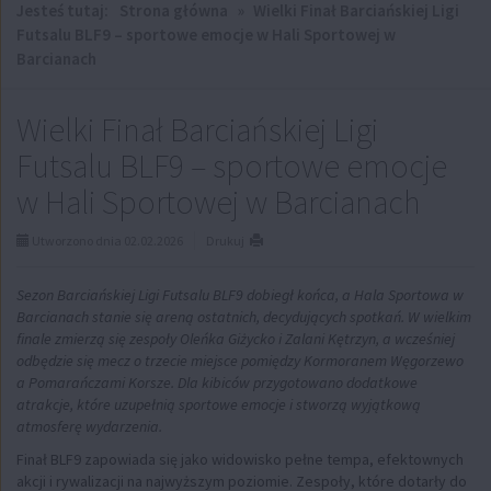
Jesteś tutaj:
Strona główna
»
Wielki Finał Barciańskiej Ligi
Futsalu BLF9 – sportowe emocje w Hali Sportowej w
Barcianach
Wielki Finał Barciańskiej Ligi
Futsalu BLF9 – sportowe emocje
w Hali Sportowej w Barcianach
Utworzono dnia 02.02.2026
Drukuj
Sezon Barciańskiej Ligi Futsalu BLF9 dobiegł końca, a Hala Sportowa w
Barcianach stanie się areną ostatnich, decydujących spotkań. W wielkim
finale zmierzą się zespoły Oleńka Giżycko i Zalani Kętrzyn, a wcześniej
odbędzie się mecz o trzecie miejsce pomiędzy Kormoranem Węgorzewo
a Pomarańczami Korsze. Dla kibiców przygotowano dodatkowe
atrakcje, które uzupełnią sportowe emocje i stworzą wyjątkową
atmosferę wydarzenia.
Finał BLF9 zapowiada się jako widowisko pełne tempa, efektownych
akcji i rywalizacji na najwyższym poziomie. Zespoły, które dotarły do