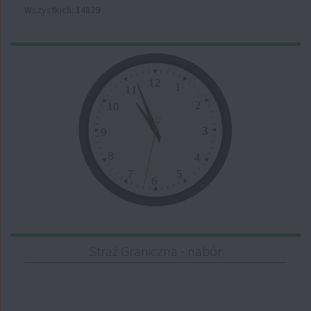
Wszystkich: 14839
Zegar
12
1
11
2
10
3
9
8
4
7
5
6
Straż Graniczna - nabór