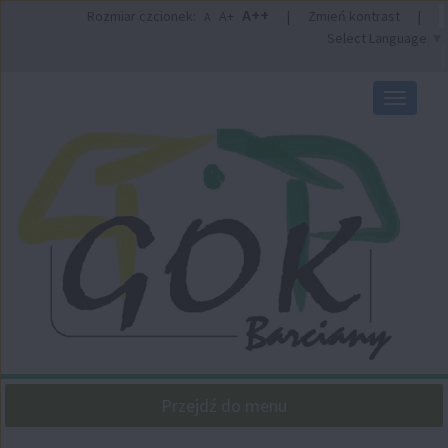
Przejdź
Przejdź
A++
Rozmiar czcionek:
A+
|
Zmień kontrast
|
A
do
do
Select Language
▼
głównej
wyszukiwarki
treści
Przełącz
nawigacj
Przejdź do menu