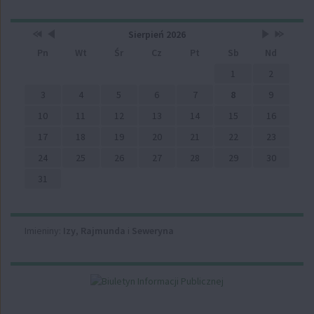
Przestaw
Przestaw
Lista
Brak
Przestaw
Przestaw
Kalendarz
Sierpień 2026
datę
datę
wydarzeń
wydarzeń
datę
datę
Pn
Wt
Śr
Cz
Pt
Sb
Nd
na
na
w
w
na
na
Sierpień
Lipiec
miesiącu
tym
Wrzesień
Sierpień
2025
2026
miesiącu.
2026
2027
1
2
3
4
5
6
7
8
9
10
11
12
13
14
15
16
17
18
19
20
21
22
23
24
25
26
27
28
29
30
31
Imieniny
Imieniny:
Izy
,
Rajmunda
i
Seweryna