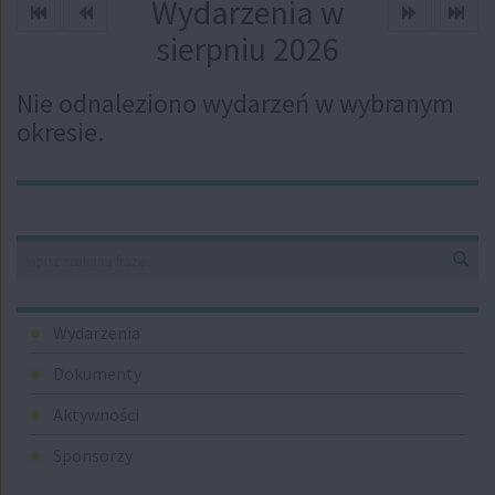
Wydarzenia w
Sprawdź poprzedni rok
Sprawdź poprzedni miesiąc
Sprawdź kol
Spra
sierpniu 2026
Nie odnaleziono wydarzeń w wybranym
okresie.
Straż
Graniczna
Wyszukiwarka
Wys
Menu
Wydarzenia
Dokumenty
Aktywności
Sponsorzy