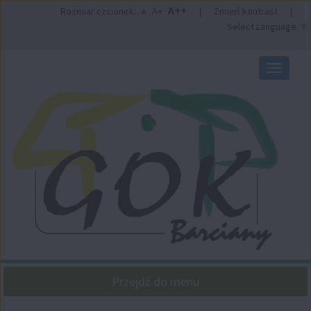
Przejdź
Przejdź
A++
Rozmiar czcionek:
A+
|
Zmień kontrast
|
A
do
do
Select Language
▼
głównej
wyszukiwarki
treści
Przełącz
nawigacj
Przejdź do menu