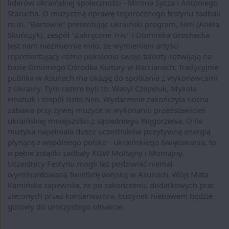
liderów ukraińskiej społeczności - Mirona Sycza i Antoniego
Starucha. O muzyczną oprawę tegorocznego festynu zadbali
m.in. "Bartowie" prezentując ukraiński program, Neti (Aneta
Skuńczyk), zespół "Zakręcone Trio" i Dominika Grochecka.
Jest nam niezmiernie miło, że wymienieni artyści
reprezentujący różne pokolenia swoje talenty rozwijają na
bazie Gminnego Ośrodka Kultury w Barcianach. Tradycyjnie
publika w Asunach ma okazję do spotkania z wykonawcami
z Ukrainy. Tym razem byli to: Wasyl Czepeluk, Mykoła
Hnatiuk i zespół Nota Neo. Wydarzenie zakończyła nocna
zabawa przy żywej muzyce w wykonaniu przedstawicieli
ukraińskiej mniejszości z sąsiedniego Węgorzewa. O ile
muzyka napełniała dusze uczestników pozytywną energią
płynącą z wspólnego polsko - ukraińskiego świętowania, to
o pełne żołądki zadbały KGW Mołtajny i Momajny.
Uczestnicy Festynu mogli też podziwiać niemal
wyremontowaną świetlicę wiejską w Asunach. Wójt Mata
Kamińska zapewniła, że po zakończeniu dodatkowych prac
zleconych przez konserwatora, budynek niebawem będzie
gotowy do uroczystego otwarcie.