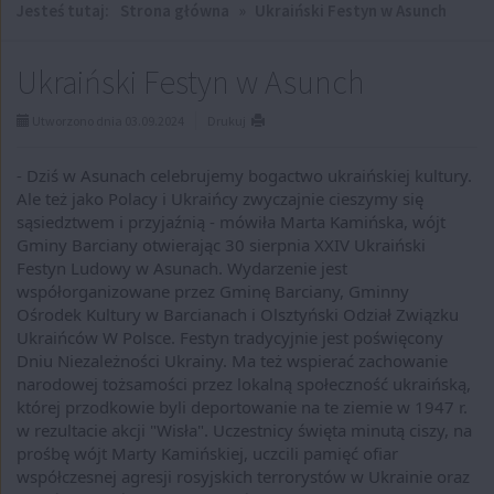
Jesteś tutaj:
Strona główna
»
Ukraiński Festyn w Asunch
Ukraiński Festyn w Asunch
Utworzono dnia 03.09.2024
Drukuj
- Dziś w Asunach celebrujemy bogactwo ukraińskiej kultury.
Ale też jako Polacy i Ukraińcy zwyczajnie cieszymy się
sąsiedztwem i przyjaźnią - mówiła Marta Kamińska, wójt
Gminy Barciany otwierając 30 sierpnia XXIV Ukraiński
Festyn Ludowy w Asunach. Wydarzenie jest
współorganizowane przez Gminę Barciany, Gminny
Ośrodek Kultury w Barcianach i Olsztyński Odział Związku
Ukraińców W Polsce. Festyn tradycyjnie jest poświęcony
Dniu Niezależności Ukrainy. Ma też wspierać zachowanie
narodowej tożsamości przez lokalną społeczność ukraińską,
której przodkowie byli deportowanie na te ziemie w 1947 r.
w rezultacie akcji "Wisła". Uczestnicy święta minutą ciszy, na
prośbę wójt Marty Kamińskiej, uczcili pamięć ofiar
współczesnej agresji rosyjskich terrorystów w Ukrainie oraz