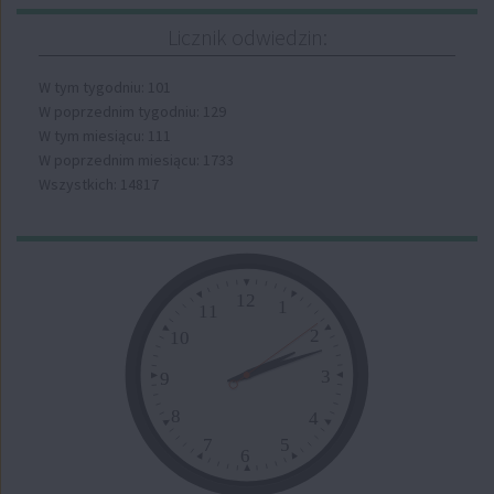
Licznik odwiedzin:
W tym tygodniu: 101
W poprzednim tygodniu: 129
W tym miesiącu: 111
W poprzednim miesiącu: 1733
Wszystkich: 14817
Zegar
12
1
11
2
10
3
9
8
4
7
5
6