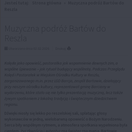
Jesteś tutaj:
Strona główna
»
Muzyczna podróż Bartów do
Reszla
Muzyczna podróż Bartów do
Reszla
Utworzono dnia 02.02.2026
Drukuj
Kolęda jako opowieść, pastorałka jak wspomnienie dawnych zim, a
wspólne śpiewanie – jak rytuał budujący wspólnotę. Podczas Przeglądu
Kolęd i Pastorałek w Miejskim Ośrodku Kultury w Reszlu,
zorganizowanego m.in. przez LGD Barcja, zespół Bartowie, działający
przy naszym ośrodku kultury, reprezentował gminę Barciany w
wydarzeniu, które stało się nie tylko prezentacją muzyczną, lecz także
żywym spotkaniem z lokalną tradycją i świątecznym dziedzictwem
regionu.
Dźwięki niosły się lekko po reszelskiej sali, splatając głosy
wykonawców w jedną, wielobarwną opowieść o Bożym Narodzeniu.
Serca biły wspólnym rytmem, a atmosfera spotkania wypełniona była
ciepłem, życzliwością i autentyczną świąteczną magią. Bartowie