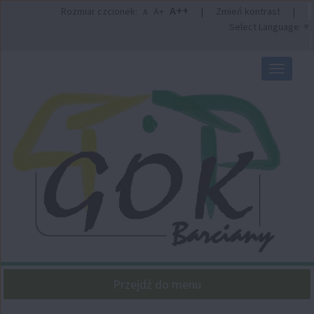
Przejdź
Przejdź
A++
Rozmiar czcionek:
A+
|
Zmień kontrast
|
A
do
do
Select Language
▼
głównej
wyszukiwarki
treści
Przełącz
nawigacj
Przejdź do menu