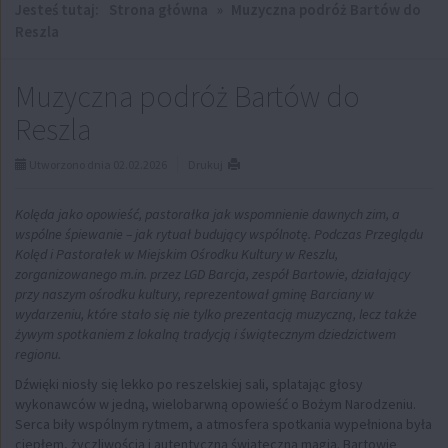
Jesteś tutaj:
Strona główna
»
Muzyczna podróż Bartów do
Reszla
Muzyczna podróż Bartów do
Reszla
Utworzono dnia 02.02.2026
Drukuj
Kolęda jako opowieść, pastorałka jak wspomnienie dawnych zim, a
wspólne śpiewanie – jak rytuał budujący wspólnotę. Podczas Przeglądu
Kolęd i Pastorałek w Miejskim Ośrodku Kultury w Reszlu,
zorganizowanego m.in. przez LGD Barcja, zespół Bartowie, działający
przy naszym ośrodku kultury, reprezentował gminę Barciany w
wydarzeniu, które stało się nie tylko prezentacją muzyczną, lecz także
żywym spotkaniem z lokalną tradycją i świątecznym dziedzictwem
regionu.
Dźwięki niosły się lekko po reszelskiej sali, splatając głosy
wykonawców w jedną, wielobarwną opowieść o Bożym Narodzeniu.
Serca biły wspólnym rytmem, a atmosfera spotkania wypełniona była
ciepłem, życzliwością i autentyczną świąteczną magią. Bartowie