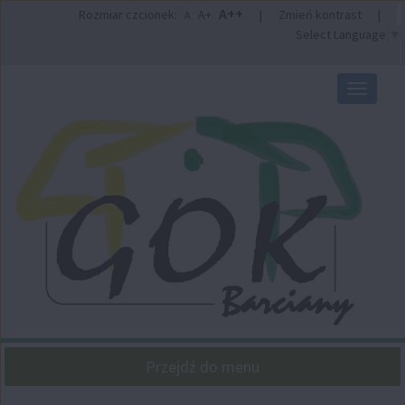
Przejdź
Przejdź
A++
Rozmiar czcionek:
A+
|
Zmień kontrast
|
A
do
do
Select Language
▼
głównej
wyszukiwarki
treści
Przełącz
nawigacj
Przejdź do menu