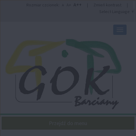
Przejdź
Przejdź
A++
Rozmiar czcionek:
A+
|
Zmień kontrast
|
A
do
do
Select Language
▼
głównej
wyszukiwarki
treści
Przełącz
nawigacj
Przejdź do menu