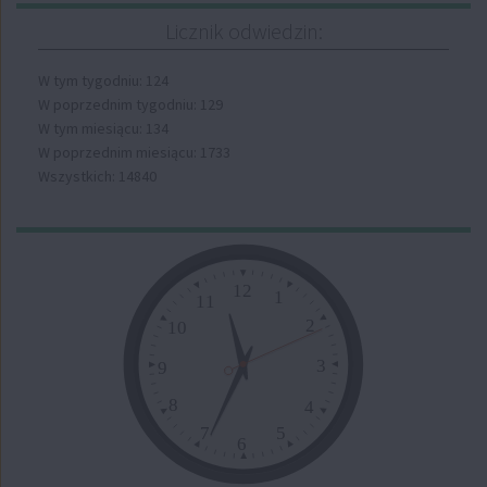
Licznik odwiedzin:
W tym tygodniu: 124
W poprzednim tygodniu: 129
W tym miesiącu: 134
W poprzednim miesiącu: 1733
Wszystkich: 14840
Zegar
12
1
11
2
10
3
9
8
4
7
5
6