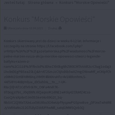
Jesteś tutaj:
Strona główna
»
Konkurs "Morskie Opowieści"
Konkurs "Morskie Opowieści"
Utworzono dnia 03.04.2025
Drukuj
Konkurs skierowany jest do dzieci w wieku 6-12 lat. Informacje i
szczegóły na stronie https://l.facebook.com/l.php?
u=https%3A%2F%2Fgazetamorska.pl%2Fwiadomosci%2Fmorze-
pelne-marzen-rusza-akcja-morskie-opowiesci-stworz-legende-
baltyku-razem-z-
nami%2C1118%3Ffbclid%3DIwZXh0bgNhZW0CMTAAAR2crC5ug1odaj3r
Lhv0nDEgPBSeaZ0LQ&h=AT2SmJzCVjAdXb5wXZmgOWxwMf_eCKIpfChUr
zDIIMXZ0zKBYdM6XxjJYM9Y4lkNXruHfzr4V18BbmhmLS-
44fSI8YU4XBpYdyw_dX5ubD&__tn__=-UK-
R&c[0]=AT1CdTxfr0i7H_O6Fa4VxR7K-
6T0ogjt7trI_J0qtlWNJ6QaqxsIK1i8NE1wK0q4ZObMZ4Css-
CuoQAraXp6vOJm0SSket4o69G2t_Sq-
NbSVC2Q9XxTJUnLux5WJ8bu3O6wUpf9yqawPGSpwikve_j5PJnxTwhWNhmr
JyVxRI6aNs212GTL8ylZddUPAwNB_saIql1MWSQvb3Q