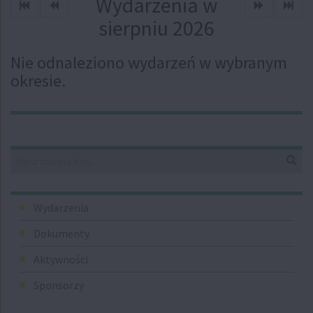
Wydarzenia w
Sprawdź poprzedni rok
Sprawdź poprzedni miesiąc
Sprawdź kol
Spra
sierpniu 2026
Nie odnaleziono wydarzeń w wybranym
okresie.
Straż
Graniczna
Wyszukiwarka
Wys
Menu
Wydarzenia
Dokumenty
Aktywności
Sponsorzy