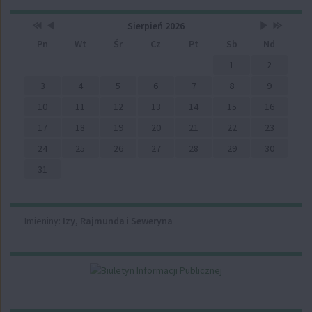
Przestaw
Przestaw
Lista
Brak
Przestaw
Przestaw
Kalendarz
Sierpień 2026
datę
datę
wydarzeń
wydarzeń
datę
datę
Pn
Wt
Śr
Cz
Pt
Sb
Nd
na
na
w
w
na
na
Sierpień
Lipiec
miesiącu
tym
Wrzesień
Sierpień
2025
2026
miesiącu.
2026
2027
1
2
3
4
5
6
7
8
9
10
11
12
13
14
15
16
17
18
19
20
21
22
23
24
25
26
27
28
29
30
31
Imieniny
Imieniny:
Izy
,
Rajmunda
i
Seweryna