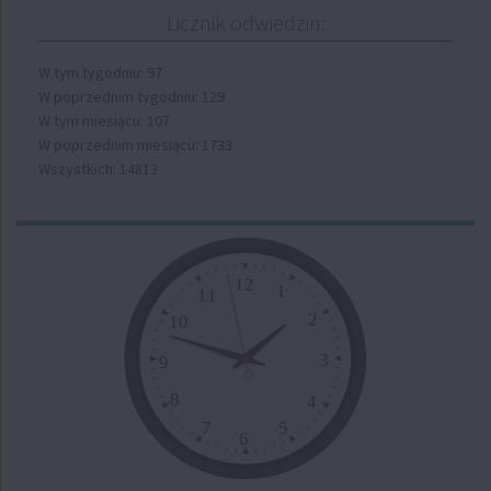
Licznik odwiedzin:
W tym tygodniu: 97
W poprzednim tygodniu: 129
W tym miesiącu: 107
W poprzednim miesiącu: 1733
Wszystkich: 14813
Zegar
12
1
11
2
10
3
9
8
4
7
5
6