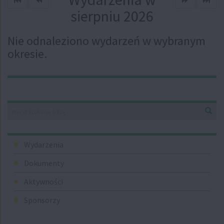
sierpniu 2026
Nie odnaleziono wydarzeń w wybranym
okresie.
Straż
Graniczna
Wyszukiwarka
Wys
Menu
Wydarzenia
Dokumenty
Aktywności
Sponsorzy