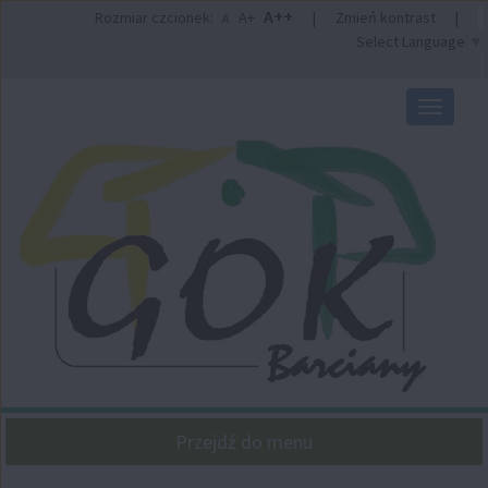
Przejdź
Przejdź
A++
Rozmiar czcionek:
A+
|
Zmień kontrast
|
A
do
do
Select Language
▼
głównej
wyszukiwarki
treści
Przełącz
nawigacj
Przejdź do menu