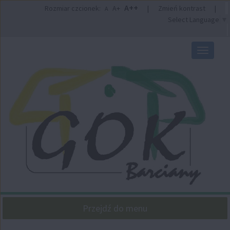
Przejdź
Przejdź
A++
Rozmiar czcionek:
A+
|
Zmień kontrast
|
A
do
do
Select Language
▼
głównej
wyszukiwarki
treści
Przełącz
nawigacj
Przejdź do menu