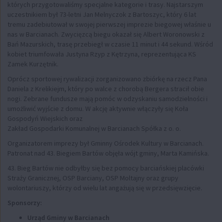
których przygotowaliśmy specjalne kategorie i trasy. Najstarszym
uczestnikiem był 73-letni Jan Melnyczok z Bartoszyc, który 6 lat
tremu zadebiutował w swojej pierwszej imprezie biegowej właśnie u
nas w Barcianach. Zwycięzcą biegu okazał się Albert Woronowski z
Bań Mazurskich, trasę przebiegł w czasie 11 minut i 44 sekund. Wśród
kobiet triumfowała Justyna Rzyp z Kętrzyna, reprezentująca KS
Zamek Kurzętnik.
Oprócz sportowej rywalizacji zorganizowano zbiórkę na rzecz Pana
Daniela z Krelikiejm, który po walce z chorobą Bergera stracił obie
nogi. Zebrane fundusze mają pomóc w odzyskaniu samodzielności i
umożliwić wyjście z domu. W akcję aktywnie włączyły się Koła
Gospodyń Wiejskich oraz
Zakład Gospodarki Komunalnej w Barcianach Spółka z o. o.
Organizatorem imprezy był Gminny Ośrodek Kultury w Barcianach.
Patronat nad 43. Biegiem Bartów objęła wójt gminy, Marta Kamińska.
43. Bieg Bartów nie odbyłby się bez pomocy barciańskiej placówki
Straży Granicznej, OSP Barciany, OSP Moltajny oraz grupy
wolontariuszy, którzy od wielu lat angażują się w przedsięwzięcie.
Sponsorzy:
Urząd Gminy w Barcianach