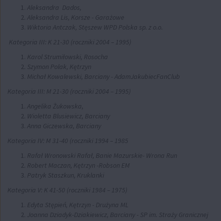
Aleksandra Dados,
Aleksandra Lis, Korsze - Garażowe
Wiktoria Antczak, Stęszew WPD Polska sp. z o.o.
Kategoria III: K 21-30 (roczniki 2004 – 1995)
Karol Strumiłowski, Rosocha
Szymon Polak, Kętrzyn
Michał Kowalewski, Barciany - AdamJakubiecFanClub
Kategoria III: M 21-30 (roczniki 2004 – 1995)
Angelika Żukowska,
Wioletta Blusiewicz, Barciany
Anna Giczewska, Barciany
Kategoria IV: M 31-40 (roczniki 1994 – 1985
Rafał Wronowski Rafał, Banie Mazurskie- Wrona Run
Robert Maczan, Kętrzyn -Robson EM
Patryk Staszkun, Kruklanki
Kategoria V: K 41-50 (roczniki 1984 – 1975)
Edyta Stępień, Kętrzyn - Drużyna ML
Joanna Dziadyk-Dziakiewicz, Barciany - SP im. Straży Granicznej