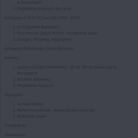
w Barcianach
Magdalena Kopciuch, Barciany
Kategoria V: M 41-50 (roczniki 1984 – 1975)
Lech Dzióbek Bożodobry
Kurp Marcin, Dobre Miasto - Kuropatwa Team
Grzegorz Kotowicz, Węgorzewo
​Kategoria Mieszkaniec Gminy Barciany
Kobiety:
Joanna Dziadyk-Dziakiewicz - SP im. Straży Granicznej w
Barcianach
Wioletta Blusiewicz
Magdalena Kopciuch
​Mężczyźni:
Tomasz Dwulat
Michał Kowalewski - AdamJakubiecFanClub
Radosław Sowa
Przedszkola
Dziewczęta: