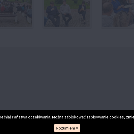
spełniał Państwa oczekiwania. Można zablokować zapisywanie cookies, zmie
Rozumiem
×