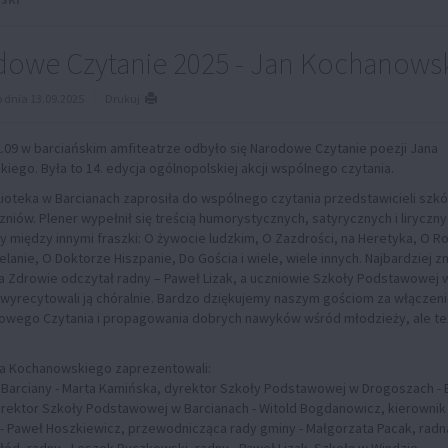
owe Czytanie 2025 - Jan Kochanows
dnia 13.09.2025
Drukuj
2.09 w barciańskim amfiteatrze odbyło się Narodowe Czytanie poezji Jana
ego. Była to 14. edycja ogólnopolskiej akcji wspólnego czytania.
ioteka w Barcianach zaprosiła do wspólnego czytania przedstawicieli szkół
zniów. Plener wypełnił się treścią humorystycznych, satyrycznych i liryczny
 między innymi fraszki: O żywocie ludzkim, O Zazdrości, na Heretyka, O R
elanie, O Doktorze Hiszpanie, Do Gościa i wiele, wiele innych. Najbardziej z
Na Zdrowie odczytał radny – Paweł Lizak, a uczniowie Szkoły Podstawowej 
 wyrecytowali ją chóralnie. Bardzo dziękujemy naszym gościom za włączeni
dowego Czytania i propagowania dobrych nawyków wśród młodzieży, ale te
na Kochanowskiego zaprezentowali:
 Barciany - Marta Kamińska, dyrektor Szkoły Podstawowej w Drogoszach -
yrektor Szkoły Podstawowej w Barcianach - Witold Bogdanowicz, kierowni
- Paweł Hoszkiewicz, przewodnicząca rady gminy - Małgorzata Pacak, radna
ód, radny - Leszek Puczkowski, radny - Paweł Lizak. Szkołę w Windzie