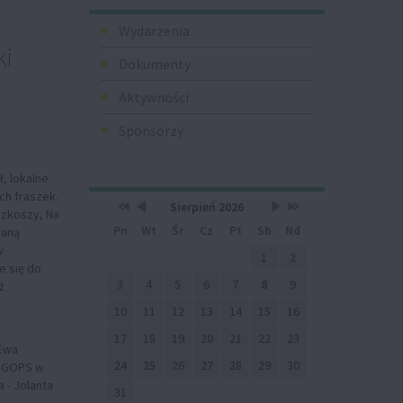
Menu
Wydarzenia
ki
Dokumenty
Aktywności
Sponsorzy
, lokalne
ch fraszek.
Przestaw
Przestaw
Lista
Brak
Przestaw
Przestaw
Kalendarz
Sierpień 2026
ozkoszy, Na
datę
datę
wydarzeń
wydarzeń
datę
datę
Pn
Wt
Śr
Cz
Pt
Sb
Nd
na
na
w
w
na
na
naną
Sierpień
Lipiec
miesiącu
tym
Wrzesień
Sierpień
w
2025
2026
miesiącu.
2026
2027
1
2
e się do
3
4
5
6
7
8
9
ż
10
11
12
13
14
15
16
17
18
19
20
21
22
23
 Ewa
24
25
26
27
28
29
30
k GOPS w
 - Jolanta
31