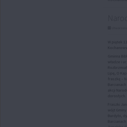
Narod
Utworzono 
W piątek 1
Kochanowski
Gminna Bibl
władze i uc
Rozbrzmiały
Lipę, O Kap
fraszkę – 
Barcianach
akcji Naro
dorosłych.
Fraszki Ja
wójt Gminy
Burdyło, d
Barcianach 
Zapolska-Gł