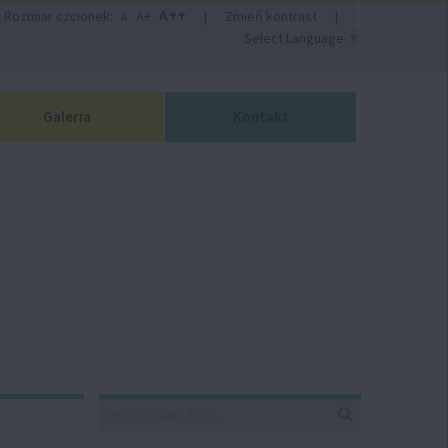
A++
Rozmiar czcionek:
A+
|
Zmień kontrast
|
A
Select Language
▼
Galeria
Kontakt
Wyszukiwarka
Wyszukaj