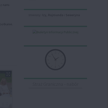
 z nami
Imieniny
Imieniny:
Izy
,
Rajmunda
i
Seweryna
potkanie.
Zegar
12
1
11
2
10
3
9
8
4
7
5
6
Straż Graniczna - nabór