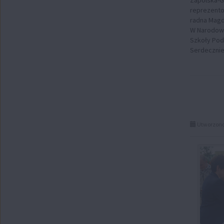
reprezentow
radna Magd
W Narodowym 
Szkoły Pod
Serdecznie 
Utworzono 