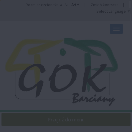
Przejdź
Przejdź
A++
Rozmiar czcionek:
A+
|
Zmień kontrast
|
A
do
do
Select Language
▼
głównej
wyszukiwarki
treści
Przełącz
nawigacj
Przejdź do menu