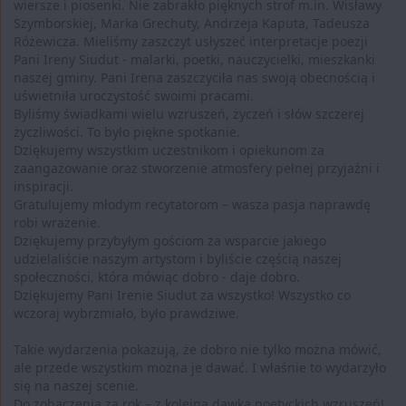
wiersze i piosenki. Nie zabrakło pięknych strof m.in. Wisławy
Szymborskiej, Marka Grechuty, Andrzeja Kaputa, Tadeusza
Różewicza. Mieliśmy zaszczyt usłyszeć interpretacje poezji
Pani Ireny Siudut - malarki, poetki, nauczycielki, mieszkanki
naszej gminy. Pani Irena zaszczyciła nas swoją obecnością i
uświetniła uroczystość swoimi pracami.
Byliśmy świadkami wielu wzruszeń, życzeń i słów szczerej
życzliwości. To było piękne spotkanie.
Dziękujemy wszystkim uczestnikom i opiekunom za
zaangażowanie oraz stworzenie atmosfery pełnej przyjaźni i
inspiracji.
Gratulujemy młodym recytatorom – wasza pasja naprawdę
robi wrażenie.
Dziękujemy przybyłym gościom za wsparcie jakiego
udzielaliście naszym artystom i byliście częścią naszej
społeczności, która mówiąc dobro - daje dobro.
Dziękujemy Pani Irenie Siudut za wszystko! Wszystko co
wczoraj wybrzmiało, było prawdziwe.
Takie wydarzenia pokazują, że dobro nie tylko można mówić,
ale przede wszystkim można je dawać. I właśnie to wydarzyło
się na naszej scenie.
Do zobaczenia za rok – z kolejną dawką poetyckich wzruszeń!