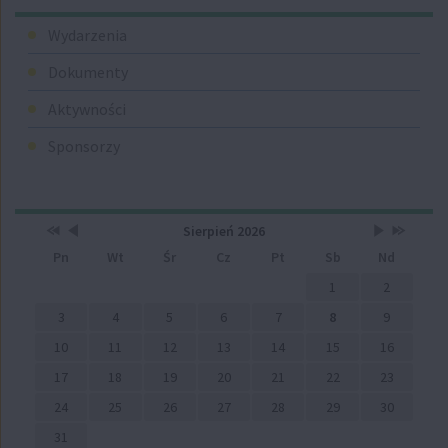
Menu
Wydarzenia
Dokumenty
Aktywności
Sponsorzy
Przestaw
Przestaw
Lista
Brak
Przestaw
Przestaw
Kalendarz
Sierpień 2026
datę
datę
wydarzeń
wydarzeń
datę
datę
Pn
Wt
Śr
Cz
Pt
Sb
Nd
na
na
w
w
na
na
Sierpień
Lipiec
miesiącu
tym
Wrzesień
Sierpień
2025
2026
miesiącu.
2026
2027
1
2
3
4
5
6
7
8
9
10
11
12
13
14
15
16
17
18
19
20
21
22
23
24
25
26
27
28
29
30
31