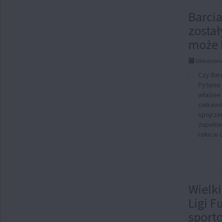
AKT
Barcia
stro
został
może 
1:
Utworzono
Czy Barc
Pytanie
właśnie 
ciekawo
spojrze
zupełnie
roku w 
Wielki
Ligi F
sport