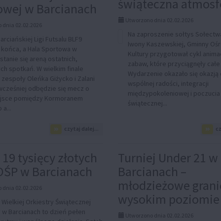
świąteczna atmosf
owej w Barcianach
A
może
Utworzono dnia 02.02.2026
były
 dnia 02.02.2026
nią
Na zaproszenie sołtys Sołect
od
rciańskiej Ligi Futsalu BLF9
Iwony Kaszewskiej, Gminny Oś
zawsze?
 końca, a Hala Sportowa w
Kultury przygotował cykl anima
stanie się areną ostatnich,
zabaw, które przyciągnęły całe 
ch spotkań. W wielkim finale
Wydarzenie okazało się okazją
 zespoły Oleńka Giżycko i Zalani
wspólnej radości, integracji
wcześniej odbędzie się mecz o
międzypokoleniowej i poczucia
ejsce pomiędzy Kormoranem
świątecznej...
a...
na
czytaj dalej...
cz
temat:
Wielki
Finał
19 tysięcy złotych
Turniej Under 21 w
Barciańskiej
OŚP w Barcianach
Barcianach –
Ligi
Futsalu
młodzieżowe grani
BLF9
 dnia 02.02.2026
–
wysokim poziomie
ł Wielkiej Orkiestry Świątecznej
sportowe
w Barcianach to dzień pełen
emocje
Utworzono dnia 02.02.2026
w