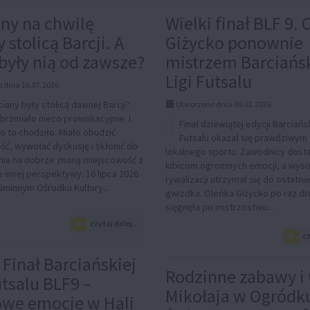
UALNOŚCI,
ny na chwilę
Wielki finał BLF 9.
na
y stolicą Barcji. A
Giżycko ponownie
były nią od zawsze?
mistrzem Barciańsk
Ligi Futsalu
 dnia 16.07.2026
iany były stolicą dawnej Barcji?
Utworzono dnia 09.02.2026
 brzmiało nieco prowokacyjnie. I
Finał dziewiątej edycji Barciańsk
o to chodziło. Miało obudzić
Futsalu okazał się prawdziwym
ść, wywołać dyskusję i skłonić do
lokalnego sportu. Zawodnicy dosta
nia na dobrze znaną miejscowość z
kibicom ogromnych emocji, a wyso
 innej perspektywy. 16 lipca 2026
rywalizacji utrzymał się do ostatni
Gminnym Ośrodku Kultury...
gwizdka. Oleńka Giżycko po raz dru
sięgnęła po mistrzostwo...
na
czytaj dalej...
temat:
cz
Barciany
na
 Finał Barciańskiej
chwilę
Rodzinne zabawy i 
utsalu BLF9 –
zostały
Mikołaja w Ogródk
stolicą
owe emocje w Hali
Barcji.