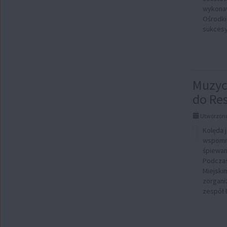
wykonaw
Ośrodki
sukcesy,
Muzyc
do Re
Utworzono
Kolęda 
wspomni
śpiewani
Podczas
Miejski
zorgani
zespół B