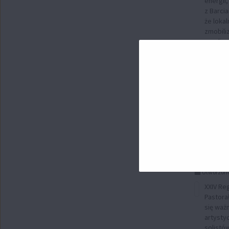
energii,
z Barcia
że loka
zmobiliz
zrealizo
Sukce
Gminy
XXIV 
Przegl
Pasto
Utworzono
XXIV Reg
Pastora
się waż
artysty
solistó