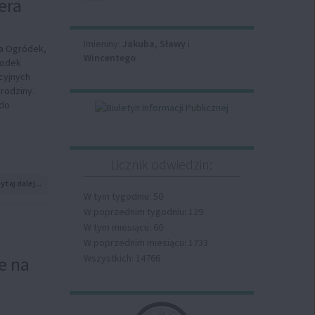
era
Giżycko
ponownie
mistrzem
Imieniny
Barciańskiej
Imieniny:
Jakuba
,
Sławy
i
wa Ogródek,
Ligi
Wincentego
rodek
Futsalu
cyjnych
rodziny.
 do
Licznik odwiedzin:
na
ytaj dalej...
temat:
W tym tygodniu: 50
Rodzinne
W poprzednim tygodniu: 129
zabawy
W tym miesiącu: 60
i
wizyta
W poprzednim miesiącu: 1733
Mikołaja
Wszystkich: 14766
e na
w
Ogródku
–
świąteczna
Zegar
atmosfera
12