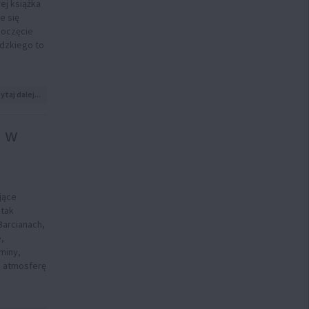
ej książka
e się
poczęcie
edzkiego to
na
ytaj dalej...
temat:
Sąsiedzka
wymiana
a w
książek
ożywia
Bibliotekę
Gminną
w
jące
Barcianach
 tak
Barcianach,
,
miny,
ą atmosferę