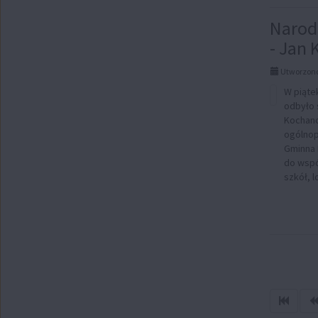
Narod
- Jan
Utworzono
W piąte
odbyło 
Kochano
ogólnop
Gminna 
do wspó
szkół, l
Sprawd