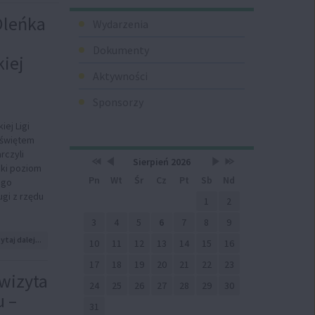
Menu
 Oleńka
Wydarzenia
Dokumenty
iej
Aktywności
Sponsorzy
iej Ligi
 świętem
rczyli
Przestaw
Przestaw
Lista
Brak
Przestaw
Przestaw
Kalendarz
Sierpień 2026
ki poziom
datę
datę
wydarzeń
wydarzeń
datę
datę
Pn
Wt
Śr
Cz
Pt
Sb
Nd
na
na
w
w
na
na
ego
Sierpień
Lipiec
miesiącu
tym
Wrzesień
Sierpień
gi z rzędu
2025
2026
miesiącu.
2026
2027
1
2
3
4
5
6
7
8
9
na
ytaj dalej...
10
11
12
13
14
15
16
temat:
Wielki
17
18
19
20
21
22
23
finał
wizyta
24
25
26
27
28
29
30
BLF
u –
9.
31
Oleńka