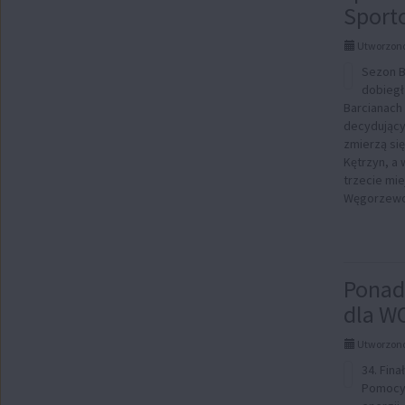
Sport
Utworzono
Sezon Ba
dobiegł
Barcianach 
decydujący
zmierzą się
Kętrzyn, a 
trzecie mi
Węgorzewo 
Ponad 
dla W
Utworzono
34. Fina
Pomocy 