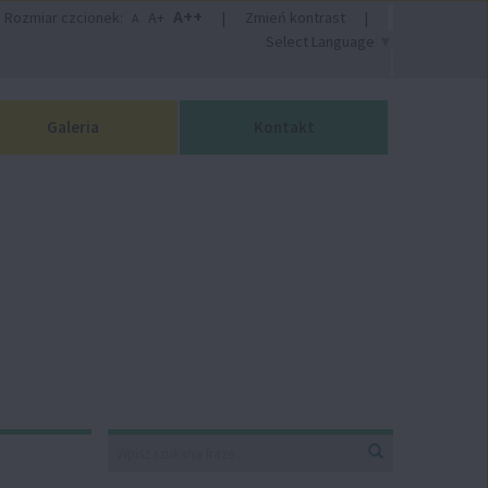
A++
Rozmiar czcionek:
A+
|
Zmień kontrast
|
A
Select Language
▼
Galeria
Kontakt
Wyszukiwarka
Wyszukaj