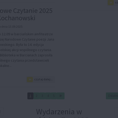
cz
Muzyczna
podróż
owe Czytanie 2025
Bartów
 Kochanowski
do
Reszla
 dnia 13.09.2025
k 12.09 w barciańskim amfiteatrze
się Narodowe Czytanie poezji Jana
wskiego. Była to 14. edycja
olskiej akcji wspólnego czytania.
Biblioteka w Barcianach zaprosiła
lnego czytania przedstawicieli
okalne...
na
czytaj dalej...
temat:
Narodowe
Czytanie
1
2
3
4
5
Ostatn
2025
-
Jan
Wydarzenia w
Kochanowski
ź poprzedni rok
Sprawdź poprzedni miesiąc