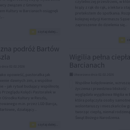
czytelniczej przestrzeni, w któr
cy związani z Gminnym
krąży z rąk do rąk, a lektura staj
em Kultury w Barcianach osiągnęli
pretekstem do spotkania. Roz
...
kolejnej edycji Kiermaszu Sąsi
zaproszenie do dzielenia się...
na
czytaj dalej...
temat:
cz
Sukcesy
wykonawców
zna podróż Bartów
z
szla
Wigilia pełna ciepł
Gminy
Barciany
Barcianach
podczas
 dnia 02.02.2026
XXIV
jako opowieść, pastorałka jak
Utworzono dnia 02.02.2026
Regionalnego
enie dawnych zim, a wspólne
Przeglądu
Wspólne kolędowanie, wzrusza
Kolęd
e – jak rytuał budujący wspólnotę.
życzenia i prawdziwa bliskość –
i
 Przeglądu Kolęd i Pastorałek w
wyglądała wyjątkowa Wigilia w 
Pastorałek
m Ośrodku Kultury w Reszlu,
która połączyła osoby samotne
w
zowanego m.in. przez LGD Barcja,
Budrach
wolontariuszy i mieszkańców g
artowie, działający...
tworząc ciepłą, niemal rodzinn
Świąt Bożego Narodzenia.
na
czytaj dalej...
temat: