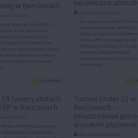
świąteczna atmosf
owej w Barcianach
A
może
Utworzono dnia 02.02.2026
były
 dnia 02.02.2026
nią
Na zaproszenie sołtys Sołect
od
rciańskiej Ligi Futsalu BLF9
Iwony Kaszewskiej, Gminny Oś
zawsze?
 końca, a Hala Sportowa w
Kultury przygotował cykl anima
stanie się areną ostatnich,
zabaw, które przyciągnęły całe 
ch spotkań. W wielkim finale
Wydarzenie okazało się okazją
 zespoły Oleńka Giżycko i Zalani
wspólnej radości, integracji
wcześniej odbędzie się mecz o
międzypokoleniowej i poczucia
ejsce pomiędzy Kormoranem
świątecznej...
a...
na
czytaj dalej...
cz
temat:
Wielki
Finał
19 tysięcy złotych
Turniej Under 21 w
Barciańskiej
OŚP w Barcianach
Barcianach –
Ligi
Futsalu
młodzieżowe grani
BLF9
 dnia 02.02.2026
–
wysokim poziomie
ł Wielkiej Orkiestry Świątecznej
sportowe
w Barcianach to dzień pełen
emocje
Utworzono dnia 02.02.2026
w