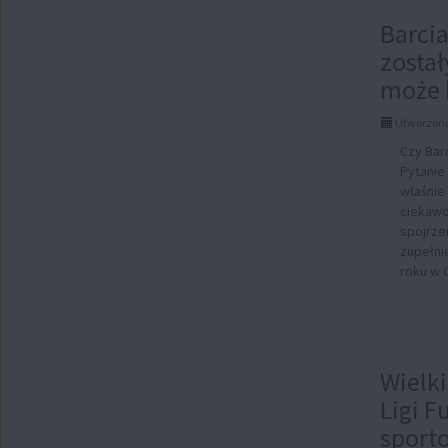
AKT
Barcia
stro
został
może 
1:
Utworzono
Czy Barc
Pytanie
właśnie 
ciekawo
spojrze
zupełnie
roku w 
Wielki
Ligi F
sport