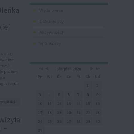
Menu
 Oleńka
Wydarzenia
Dokumenty
iej
Aktywności
Sponsorzy
iej Ligi
 świętem
rczyli
Przestaw
Przestaw
Lista
Brak
Przestaw
Przestaw
Kalendarz
Sierpień 2026
ki poziom
datę
datę
wydarzeń
wydarzeń
datę
datę
Pn
Wt
Śr
Cz
Pt
Sb
Nd
na
na
w
w
na
na
ego
Sierpień
Lipiec
miesiącu
tym
Wrzesień
Sierpień
gi z rzędu
2025
2026
miesiącu.
2026
2027
1
2
3
4
5
6
7
8
9
na
ytaj dalej...
10
11
12
13
14
15
16
temat:
Wielki
17
18
19
20
21
22
23
finał
wizyta
24
25
26
27
28
29
30
BLF
u –
9.
31
Oleńka