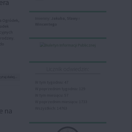
era
Giżycko
ponownie
mistrzem
Imieniny
Barciańskiej
Imieniny:
Jakuba
,
Sławy
i
wa Ogródek,
Ligi
Wincentego
rodek
Futsalu
cyjnych
rodziny.
 do
Licznik odwiedzin:
na
ytaj dalej...
temat:
W tym tygodniu: 47
Rodzinne
W poprzednim tygodniu: 129
zabawy
W tym miesiącu: 57
i
wizyta
W poprzednim miesiącu: 1733
Mikołaja
Wszystkich: 14763
e na
w
Ogródku
–
świąteczna
Zegar
atmosfera
12