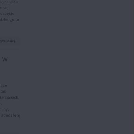
ej książka
e się
poczęcie
edzkiego to
na
ytaj dalej...
temat:
Sąsiedzka
wymiana
a w
książek
ożywia
Bibliotekę
Gminną
w
jące
Barcianach
 tak
Barcianach,
,
miny,
ą atmosferę