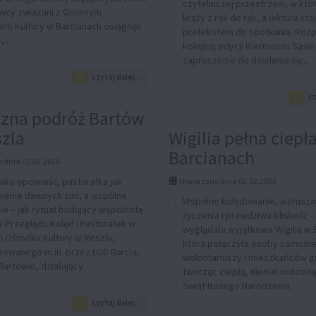
czytelniczej przestrzeni, w któr
cy związani z Gminnym
krąży z rąk do rąk, a lektura staj
em Kultury w Barcianach osiągnęli
pretekstem do spotkania. Roz
...
kolejnej edycji Kiermaszu Sąsi
zaproszenie do dzielenia się...
na
czytaj dalej...
temat:
cz
Sukcesy
wykonawców
zna podróż Bartów
z
szla
Wigilia pełna ciepł
Gminy
Barciany
Barcianach
podczas
 dnia 02.02.2026
XXIV
jako opowieść, pastorałka jak
Utworzono dnia 02.02.2026
Regionalnego
enie dawnych zim, a wspólne
Przeglądu
Wspólne kolędowanie, wzrusza
Kolęd
e – jak rytuał budujący wspólnotę.
życzenia i prawdziwa bliskość –
i
 Przeglądu Kolęd i Pastorałek w
wyglądała wyjątkowa Wigilia w 
Pastorałek
m Ośrodku Kultury w Reszlu,
która połączyła osoby samotne
w
zowanego m.in. przez LGD Barcja,
Budrach
wolontariuszy i mieszkańców g
artowie, działający...
tworząc ciepłą, niemal rodzinn
Świąt Bożego Narodzenia.
na
czytaj dalej...
temat: