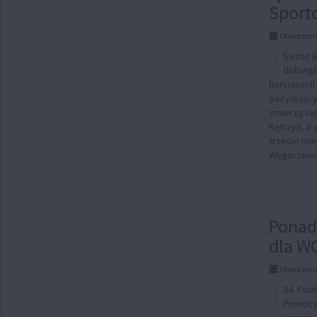
Sport
Utworzono
Sezon Ba
dobiegł
Barcianach 
decydujący
zmierzą się
Kętrzyn, a 
trzecie mi
Węgorzewo 
Ponad 
dla W
Utworzono
34. Fina
Pomocy 