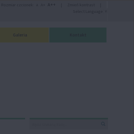
A++
Rozmiar czcionek:
A+
|
Zmień kontrast
|
A
Select Language
▼
Galeria
Kontakt
Wyszukiwarka
Wyszukaj