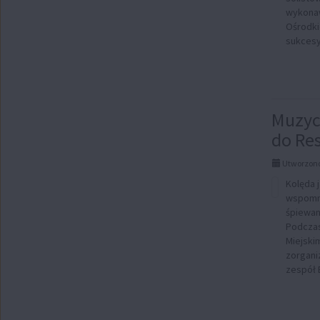
wykonaw
Ośrodki
sukcesy,
Muzyc
do Re
Utworzono
Kolęda 
wspomni
śpiewani
Podczas
Miejski
zorgani
zespół B