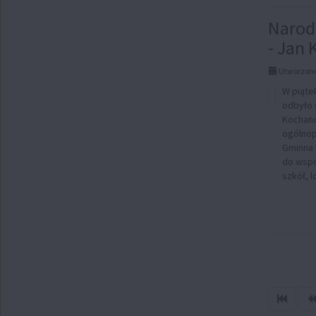
Narod
- Jan
Utworzono
W piąte
odbyło 
Kochano
ogólnop
Gminna 
do wspó
szkół, l
Sprawd