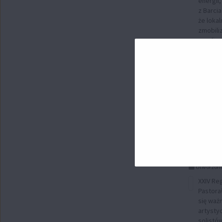
energii,
z Barcia
że loka
zmobiliz
zrealizo
Sukce
Gminy
XXIV 
Przegl
Pasto
Utworzono
XXIV Reg
Pastora
się waż
artysty
solistó