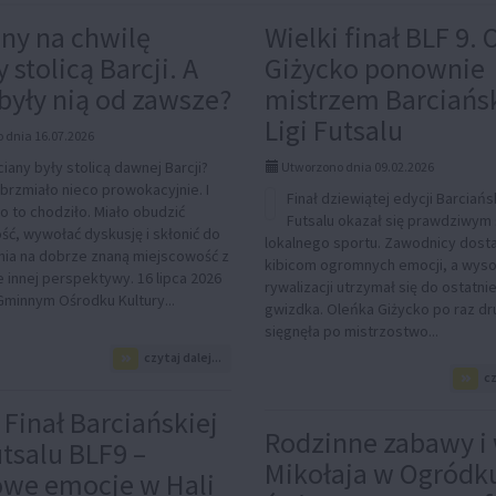
UALNOŚCI,
ny na chwilę
Wielki finał BLF 9.
na
y stolicą Barcji. A
Giżycko ponownie
były nią od zawsze?
mistrzem Barciańsk
Ligi Futsalu
 dnia 16.07.2026
iany były stolicą dawnej Barcji?
Utworzono dnia 09.02.2026
 brzmiało nieco prowokacyjnie. I
Finał dziewiątej edycji Barciańsk
o to chodziło. Miało obudzić
Futsalu okazał się prawdziwym
ść, wywołać dyskusję i skłonić do
lokalnego sportu. Zawodnicy dosta
nia na dobrze znaną miejscowość z
kibicom ogromnych emocji, a wyso
 innej perspektywy. 16 lipca 2026
rywalizacji utrzymał się do ostatni
Gminnym Ośrodku Kultury...
gwizdka. Oleńka Giżycko po raz dru
sięgnęła po mistrzostwo...
na
czytaj dalej...
temat:
cz
Barciany
na
 Finał Barciańskiej
chwilę
Rodzinne zabawy i 
utsalu BLF9 –
zostały
Mikołaja w Ogródk
stolicą
owe emocje w Hali
Barcji.