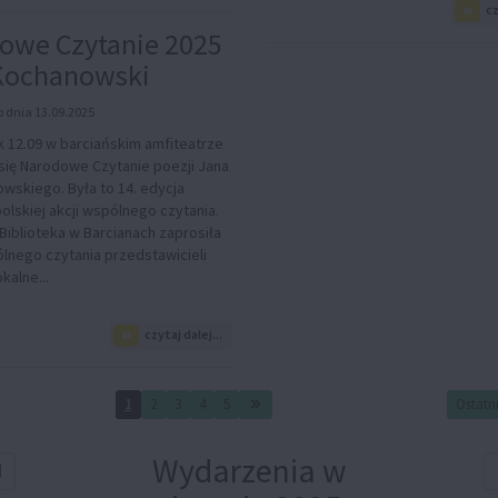
cz
Muzyczna
podróż
owe Czytanie 2025
Bartów
 Kochanowski
do
Reszla
 dnia 13.09.2025
k 12.09 w barciańskim amfiteatrze
się Narodowe Czytanie poezji Jana
wskiego. Była to 14. edycja
olskiej akcji wspólnego czytania.
Biblioteka w Barcianach zaprosiła
lnego czytania przedstawicieli
okalne...
na
czytaj dalej...
temat:
Narodowe
Czytanie
1
2
3
4
5
Ostatn
2025
-
Jan
Wydarzenia w
Kochanowski
ź poprzedni rok
Sprawdź poprzedni miesiąc